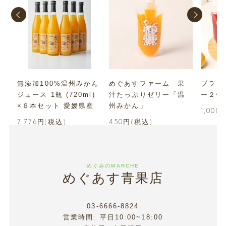
無添加100%温州みかん
めぐあすファーム 果
ブラッ
ト
ジュース 1瓶 (720ml)
汁たっぷりゼリー「温
ー２個
×６本セット 愛媛県産
州みかん」
1,000
7,776円(税込)
450円(税込)
めぐみのMARCHE
めぐあす青果店
03-6666-8824
営業時間: 平日10:00~18:00