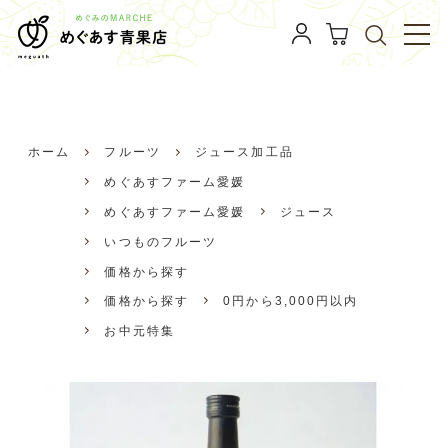
全国の四季を彩る「旬」の味覚、「感」動をお届けいたしま
す
季節のフルーツ
ジュース・加工品
いちご
フルーツ定期便
母の日
ホーム
フルーツ
ジュース加工品
ギフト・詰め合わせ
めぐあすファーム愛媛
めぐあすファーム愛媛
ジュース
フルーツ定期便
いつものフルーツ
価格から探す
商品一覧
価格から探す
0円から3,000円以内
お中元特集
価格から探す
母の日