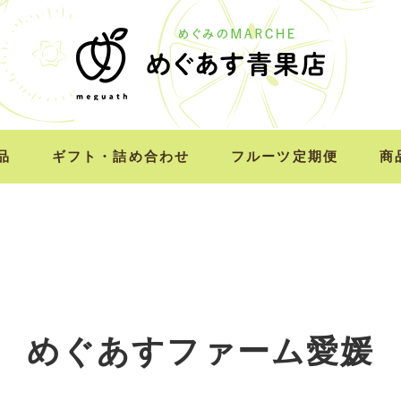
す
品
ギフト・詰め合わせ
フルーツ定期便
商
めぐあすファーム愛媛