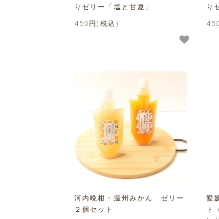
りゼリー「塩と甘夏」
り
450円(税込)
45
河内晩柑・温州みかん ゼリー
愛
２個セット
ト