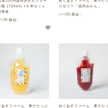
添加100%温州みかんジュー
めぐあすファーム 果汁た
1瓶 (720ml) ×６本セット
りゼリー「温州みかん」
媛県産
450円(税込)
776円(税込)
ぐあすファーム 果汁たっぷ
めぐあすファーム 果汁た