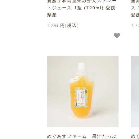
愛媛宇和島温州みかんストレー
無
トジュース 1瓶 (720ml) 愛媛
ス 
県産
愛
1,296円(税込)
7,
めぐあすファーム 果汁たっぷ
め